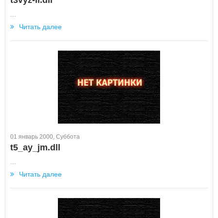
t3vyz-il.dll
...
Читать далее
01 январь 2000, Суббота
t5_ay_jm.dll
...
Читать далее