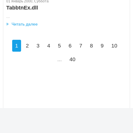
01 январь 2000, Суббота
TabbtnEx.dll
...
Читать далее
1
2
3
4
5
6
7
8
9
10
...
40