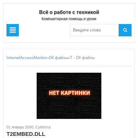
Всё о работе с техникой
Компьютерная помощь и уроки
InternetAccessMonitor
»
Dll файлы
»T - Dll файлы
01 январь 2000, Суббота
T2EMBED.DLL